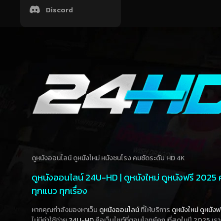
Discord
ดูหนังออนไลน์ ดูหนังใหม่ หนังชนโรง คมชัดระดับ HD 4K
ดูหนังออนไลน์ 24U-HD | ดูหนังใหม่ ดูหนังฟรี 2025
ทุกแนว ทุกเรื่อง
หากคุณกำลังมองหาเว็บ
ดูหนังออนไลน์
ที่ให้บริการ
ดูหนังใหม่
ดูหนังฟ
ไม่มีค่าใช้จ่าย
24U-HD
คือเว็บไซต์ที่ตอบโจทย์คุณที่สุดในปี 2025 เร