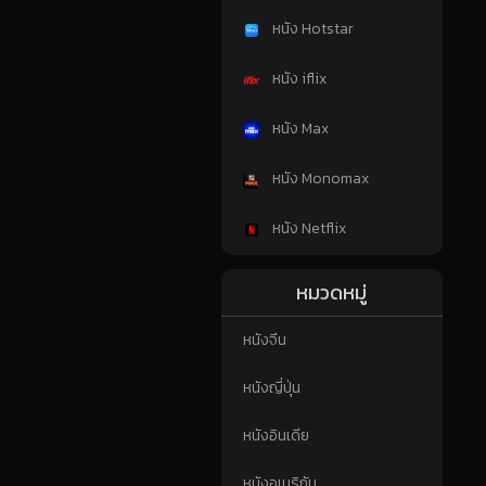
หนัง Hotstar
หนัง iflix
หนัง Max
หนัง Monomax
หนัง Netflix
หมวดหมู่
หนังจีน
หนังญี่ปุ่น
หนังอินเดีย
หนังอเมริกัน