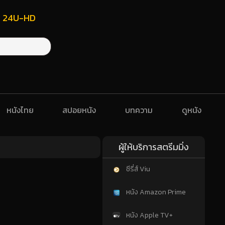
ฟรี 24U-HD
หนังไทย
สปอยหนัง
บทความ
ดูหนัง
ผู้ให้บริการสตรีมมิ่ง
ซีรี่ส์ Viu
หนัง Amazon Prime
หนัง Apple TV+