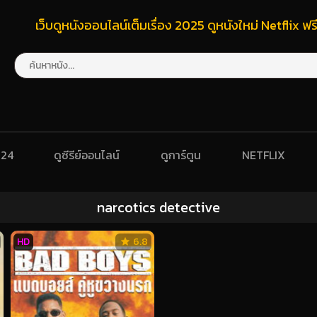
เว็บดูหนังออนไลน์เต็มเรื่อง 2025 ดูหนังใหม่ Netflix 
024
ดูซีรีย์ออนไลน์
ดูการ์ตูน
NETFLIX
narcotics detective
HD
6.8