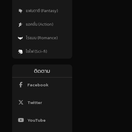
แฟนตาซี (Fantasy)
แอคชั่น (Action)
โรแมน (Romance)
ไซไฟ (Sci-fi)
ติดตาม
Facebook
Twitter
YouTube