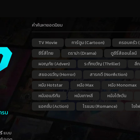
คำค้นหายอดนิยม
TV Movie
การ์ตูน (Cartoon)
ครอบครัว (
ซีรี่ส์ไทย
ดราม่า (Drama)
ดูซีรี่ส์ออนไลน์
ผจญภัย (Adven)
ระทึกขวัญ (Thriller)
ลึ
สยองขวัญ (Horror)
สารคดี (Nonfiction)
หนัง Hotstar
หนัง Max
หนัง Monomax
หนังอเมริกัน
หนังเกาหลี
หนังไต้หวัน
แอคชั่น (Action)
โรแมน (Romance)
ไซไฟ
 ครบ
รี
แบบ
าอัปเดต