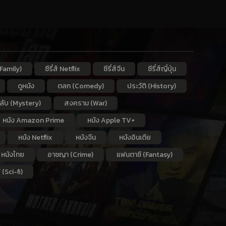
Family)
ซีรี่ส์ Netflix
ซีรี่ส์จีน
ซีรี่ส์ญี่ปุ่น
ดูหนัง
ตลก (Comedy)
ประวัติ (History)
กลับ (Mystery)
สงคราม (War)
หนัง Amazon Prime
หนัง Apple TV+
หนัง Netflix
หนังจีน
หนังอินเดีย
หนังไทย
อาชญา (Crime)
แฟนตาซี (Fantasy)
 (Sci-fi)