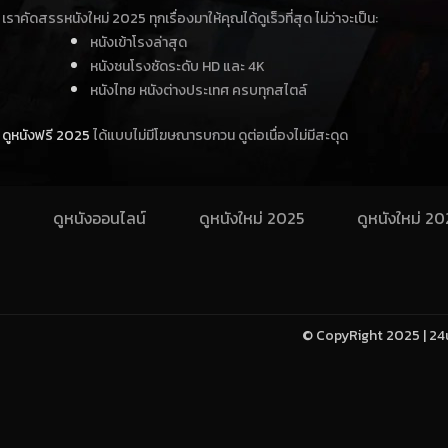
เราคัดสรรหนังใหม่ 2025 ทุกเรื่องมาให้คุณได้ดูเร็วที่สุด ไม่ว่าจะเป็น:
หนังเข้าโรงล่าสุด
หนังชนโรงชัดระดับ HD และ 4K
หนังไทย หนังต่างประเทศ ครบทุกสไตล์
ดูหนังฟรี 2025
ได้แบบไม่มีโฆษณารบกวน ดูต่อเนื่องไม่มีสะดุด
ดูหนังออนไลน์
ดูหนังใหม่ 2025
ดูหนังใหม่ 2
© CopyRight 2025 | 24u-h