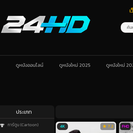
เ
ดูหนังออนไลน์
ดูหนังใหม่ 2025
ดูหนังใหม่ 2
ประเภท
การ์ตูน (Cartoon)
4K
7.2
FHD