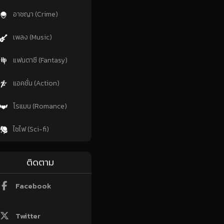
อาชญา (Crime)
เพลง (Music)
แฟนตาซี (Fantasy)
แอคชั่น (Action)
โรแมน (Romance)
ไซไฟ (Sci-fi)
ติดตาม
Facebook
Twitter