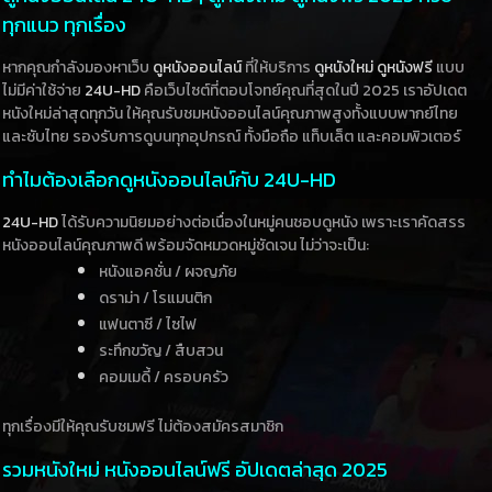
ทุกแนว ทุกเรื่อง
หากคุณกำลังมองหาเว็บ
ดูหนังออนไลน์
ที่ให้บริการ
ดูหนังใหม่
ดูหนังฟรี
แบบ
ไม่มีค่าใช้จ่าย
24U-HD
คือเว็บไซต์ที่ตอบโจทย์คุณที่สุดในปี 2025 เราอัปเดต
หนังใหม่ล่าสุดทุกวัน ให้คุณรับชมหนังออนไลน์คุณภาพสูงทั้งแบบพากย์ไทย
และซับไทย รองรับการดูบนทุกอุปกรณ์ ทั้งมือถือ แท็บเล็ต และคอมพิวเตอร์
ทำไมต้องเลือกดูหนังออนไลน์กับ 24U-HD
24U-HD
ได้รับความนิยมอย่างต่อเนื่องในหมู่คนชอบดูหนัง เพราะเราคัดสรร
หนังออนไลน์คุณภาพดี พร้อมจัดหมวดหมู่ชัดเจน ไม่ว่าจะเป็น:
หนังแอคชั่น / ผจญภัย
ดราม่า / โรแมนติก
แฟนตาซี / ไซไฟ
ระทึกขวัญ / สืบสวน
คอมเมดี้ / ครอบครัว
ทุกเรื่องมีให้คุณรับชมฟรี ไม่ต้องสมัครสมาชิก
รวมหนังใหม่ หนังออนไลน์ฟรี อัปเดตล่าสุด 2025