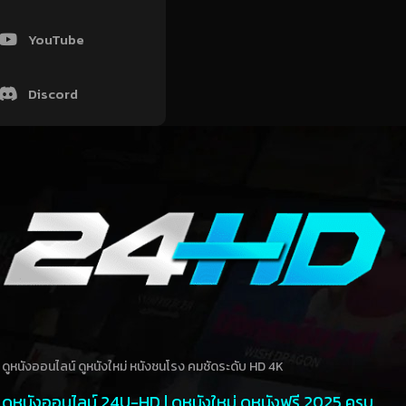
YouTube
Discord
ดูหนังออนไลน์ ดูหนังใหม่ หนังชนโรง คมชัดระดับ HD 4K
ดูหนังออนไลน์ 24U-HD | ดูหนังใหม่ ดูหนังฟรี 2025 ครบ