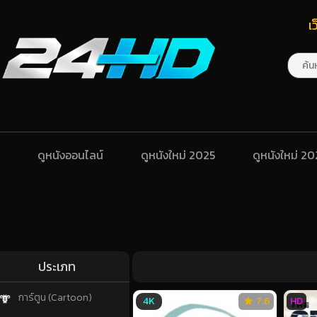
เ
ดูหนังออนไลน์
ดูหนังใหม่ 2025
ดูหนังใหม่ 2
ประเภท
การ์ตูน (Cartoon)
4K
7.6
HD