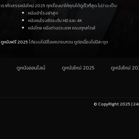
เราคัดสรรหนังใหม่ 2025 ทุกเรื่องมาให้คุณได้ดูเร็วที่สุด ไม่ว่าจะเป็น:
หนังเข้าโรงล่าสุด
หนังชนโรงชัดระดับ HD และ 4K
หนังไทย หนังต่างประเทศ ครบทุกสไตล์
ดูหนังฟรี 2025
ได้แบบไม่มีโฆษณารบกวน ดูต่อเนื่องไม่มีสะดุด
ดูหนังออนไลน์
ดูหนังใหม่ 2025
ดูหนังใหม่ 2
© CopyRight 2025 | 24u-h