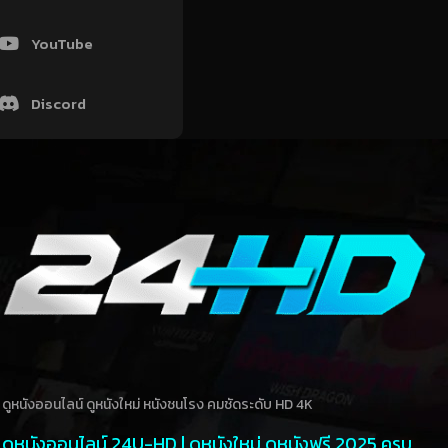
YouTube
Discord
ดูหนังออนไลน์ ดูหนังใหม่ หนังชนโรง คมชัดระดับ HD 4K
ดูหนังออนไลน์ 24U-HD | ดูหนังใหม่ ดูหนังฟรี 2025 ครบ