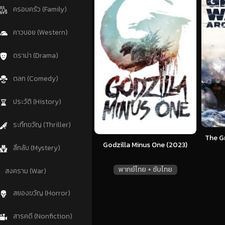
ครอบครัว (Family)
คาวบอย (Western)
ดราม่า (Drama)
ตลก (Comedy)
ประวัติ (History)
ระทึกขวัญ (Thriller)
The G
Godzilla Minus One (2023)
ลึกลับ (Mystery)
พากย์ไทย + ซับไทย
สงคราม (War)
สยองขวัญ (Horror)
สารคดี (Nonfiction)