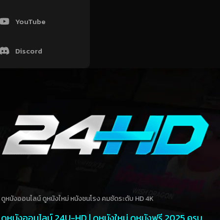
YouTube
Discord
ดูหนังออนไลน์ ดูหนังใหม่ หนังชนโรง คมชัดระดับ HD 4K
ดูหนังออนไลน์ 24U-HD | ดูหนังใหม่ ดูหนังฟรี 2025 ครบ