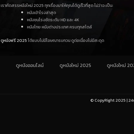
เราคัดสรรหนังใหม่ 2025 ทุกเรื่องมาให้คุณได้ดูเร็วที่สุด ไม่ว่าจะเป็น:
หนังเข้าโรงล่าสุด
หนังชนโรงชัดระดับ HD และ 4K
หนังไทย หนังต่างประเทศ ครบทุกสไตล์
ดูหนังฟรี 2025
ได้แบบไม่มีโฆษณารบกวน ดูต่อเนื่องไม่มีสะดุด
ดูหนังออนไลน์
ดูหนังใหม่ 2025
ดูหนังใหม่ 2
© CopyRight 2025 | 24u-h