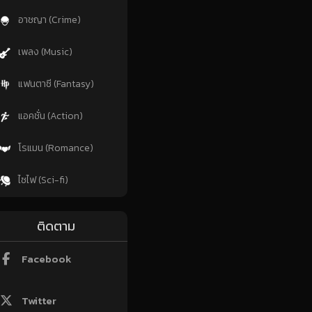
อาชญา (Crime)
เพลง (Music)
แฟนตาซี (Fantasy)
แอคชั่น (Action)
โรแมน (Romance)
ไซไฟ (Sci-fi)
ติดตาม
Facebook
Twitter