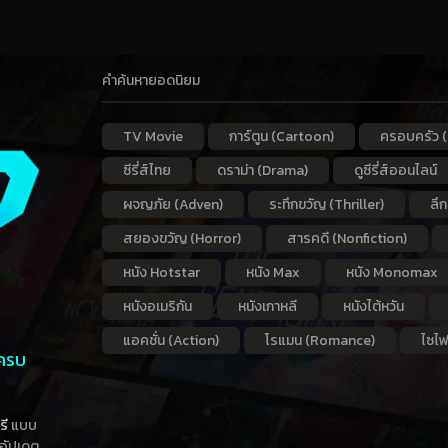
คำค้นหายอดนิยม
TV Movie
การ์ตูน (Cartoon)
ครอบครัว (
ซีรี่ส์ไทย
ดราม่า (Drama)
ดูซีรี่ส์ออนไลน์
ผจญภัย (Adven)
ระทึกขวัญ (Thriller)
ลึ
สยองขวัญ (Horror)
สารคดี (Nonfiction)
หนัง Hotstar
หนัง Max
หนัง Monomax
หนังอเมริกัน
หนังเกาหลี
หนังไต้หวัน
แอคชั่น (Action)
โรแมน (Romance)
ไซไฟ
 ครบ
รี
แบบ
าอัปเดต