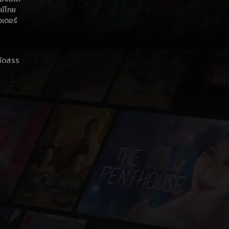
กย์ไทย
วเตอร์
าคัดสรร