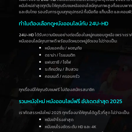
หนังใหม่ล่าสุดทุกวัน ให้คุณรับชมหนังออนไลน์คุณภาพสูงทั้งแบบพา
และซับไทย รองรับการดูบนทุกอุปกรณ์ ทั้งมือถือ แท็บเล็ต และคอมพิ
ทำไมต้องเลือกดูหนังออนไลน์กับ 24U-HD
24U-HD
ได้รับความนิยมอย่างต่อเนื่องในหมู่คนชอบดูหนัง เพราะเร
หนังออนไลน์คุณภาพดี พร้อมจัดหมวดหมู่ชัดเจน ไม่ว่าจะเป็น:
หนังแอคชั่น / ผจญภัย
ดราม่า / โรแมนติก
แฟนตาซี / ไซไฟ
ระทึกขวัญ / สืบสวน
คอมเมดี้ / ครอบครัว
ทุกเรื่องมีให้คุณรับชมฟรี ไม่ต้องสมัครสมาชิก
รวมหนังใหม่ หนังออนไลน์ฟรี อัปเดตล่าสุด 2025
เราคัดสรรหนังใหม่ 2025 ทุกเรื่องมาให้คุณได้ดูเร็วที่สุด ไม่ว่าจะเป็น:
หนังเข้าโรงล่าสุด
หนังชนโรงชัดระดับ HD และ 4K