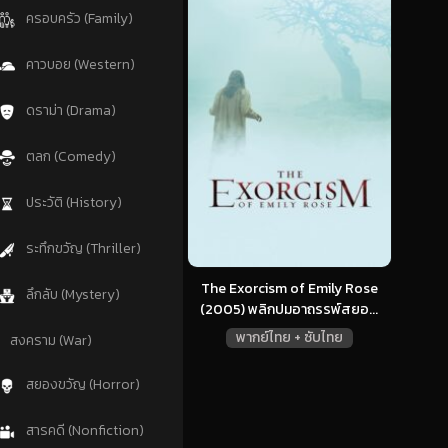
ครอบครัว (Family)
คาวบอย (Western)
ดราม่า (Drama)
ตลก (Comedy)
ประวัติ (History)
ระทึกขวัญ (Thriller)
The Exorcism of Emily Rose
ลึกลับ (Mystery)
(2005) พลิกปมอาถรรพ์สยอ...
พากย์ไทย + ซับไทย
สงคราม (War)
สยองขวัญ (Horror)
สารคดี (Nonfiction)