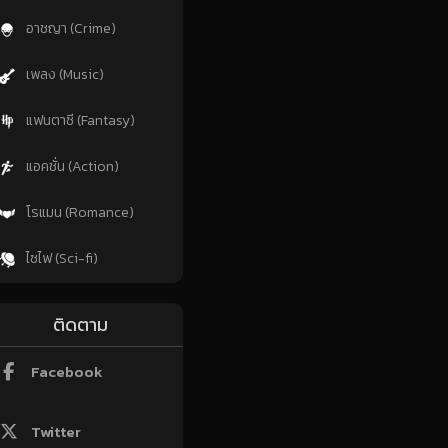
อาชญา (Crime)
เพลง (Music)
แฟนตาซี (Fantasy)
แอคชั่น (Action)
โรแมน (Romance)
ไซไฟ (Sci-fi)
ติดตาม
Facebook
Twitter