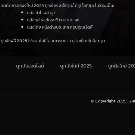
เราคัดสรรหนังใหม่ 2025 ทุกเรื่องมาให้คุณได้ดูเร็วที่สุด ไม่ว่าจะเป็น:
หนังเข้าโรงล่าสุด
หนังชนโรงชัดระดับ HD และ 4K
หนังไทย หนังต่างประเทศ ครบทุกสไตล์
ดูหนังฟรี 2025
ได้แบบไม่มีโฆษณารบกวน ดูต่อเนื่องไม่มีสะดุด
ดูหนังออนไลน์
ดูหนังใหม่ 2025
ดูหนังใหม่ 2
© CopyRight 2025 | 24u-h