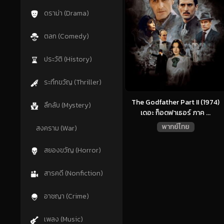
ดราม่า (Drama)
ตลก (Comedy)
ประวัติ (History)
ระทึกขวัญ (Thriller)
The Godfather Part II (1974)
ลึกลับ (Mystery)
เดอะ ก็อดฟาเธอร์ ภาค ...
พากย์ไทย
สงคราม (War)
สยองขวัญ (Horror)
สารคดี (Nonfiction)
อาชญา (Crime)
เพลง (Music)