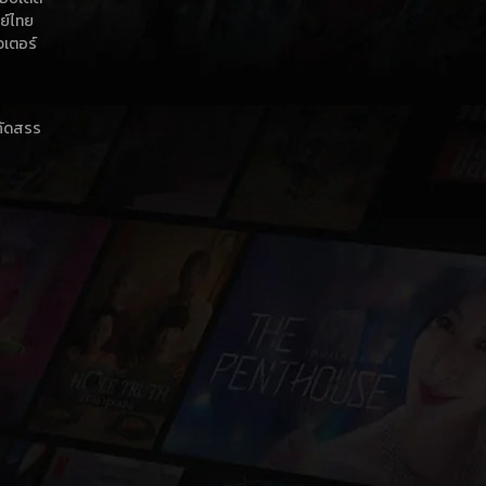
กย์ไทย
วเตอร์
าคัดสรร