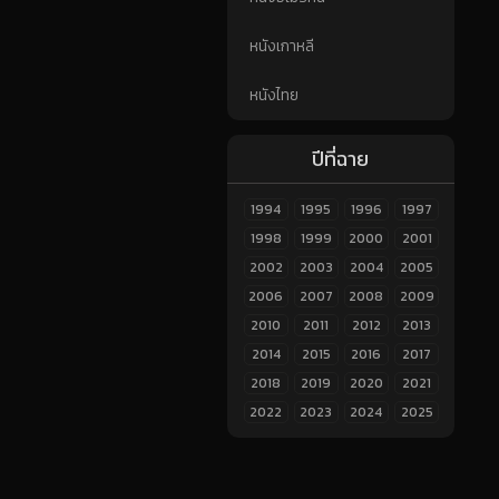
หนังเกาหลี
หนังไทย
ปีที่ฉาย
1994
1995
1996
1997
1998
1999
2000
2001
2002
2003
2004
2005
2006
2007
2008
2009
2010
2011
2012
2013
2014
2015
2016
2017
2018
2019
2020
2021
2022
2023
2024
2025