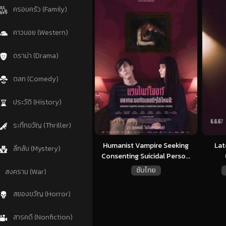
ครอบครัว (Family)
คาวบอย (Western)
ดราม่า (Drama)
ตลก (Comedy)
ประวัติ (History)
ระทึกขวัญ (Thriller)
Humanist Vampire Seeking
Lat
ลึกลับ (Mystery)
Consenting Suicidal Perso...
ซับไทย
สงคราม (War)
สยองขวัญ (Horror)
สารคดี (Nonfiction)