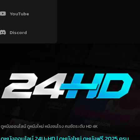
YouTube
Discord
ดูหนังออนไลน์ ดูหนังใหม่ หนังชนโรง คมชัดระดับ HD 4K
ดูหนังออนไลน์ 24U-HD | ดูหนังใหม่ ดูหนังฟรี 2025 ครบ