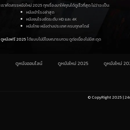
เราคัดสรรหนังใหม่ 2025 ทุกเรื่องมาให้คุณได้ดูเร็วที่สุด ไม่ว่าจะเป็น:
หนังเข้าโรงล่าสุด
หนังชนโรงชัดระดับ HD และ 4K
หนังไทย หนังต่างประเทศ ครบทุกสไตล์
ดูหนังฟรี 2025
ได้แบบไม่มีโฆษณารบกวน ดูต่อเนื่องไม่มีสะดุด
ดูหนังออนไลน์
ดูหนังใหม่ 2025
ดูหนังใหม่ 2
© CopyRight 2025 | 24u-h