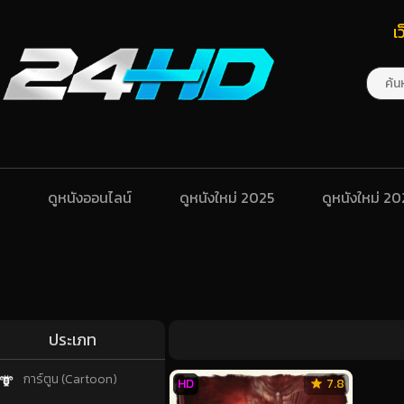
เ
ดูหนังออนไลน์
ดูหนังใหม่ 2025
ดูหนังใหม่ 2
ประเภท
การ์ตูน (Cartoon)
HD
7.8