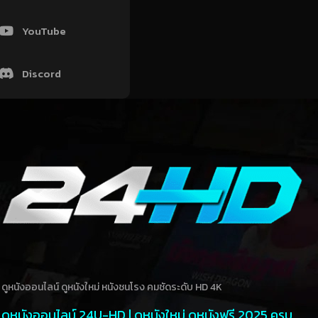
YouTube
Discord
ดูหนังออนไลน์ ดูหนังใหม่ หนังชนโรง คมชัดระดับ HD 4K
ดูหนังออนไลน์ 24U-HD | ดูหนังใหม่ ดูหนังฟรี 2025 ครบ