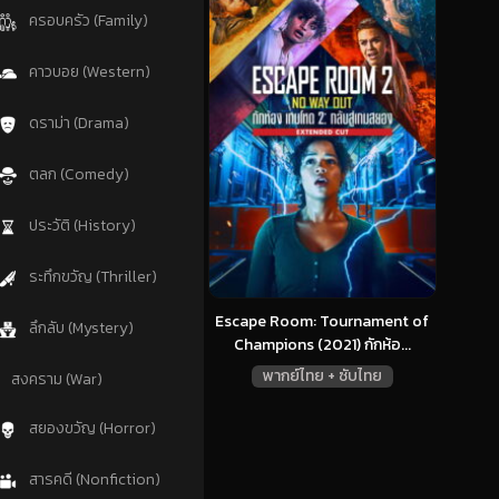
ครอบครัว (Family)
คาวบอย (Western)
ดราม่า (Drama)
ตลก (Comedy)
ประวัติ (History)
ระทึกขวัญ (Thriller)
Escape Room: Tournament of
ลึกลับ (Mystery)
Champions (2021) กักห้อ...
พากย์ไทย + ซับไทย
สงคราม (War)
สยองขวัญ (Horror)
สารคดี (Nonfiction)