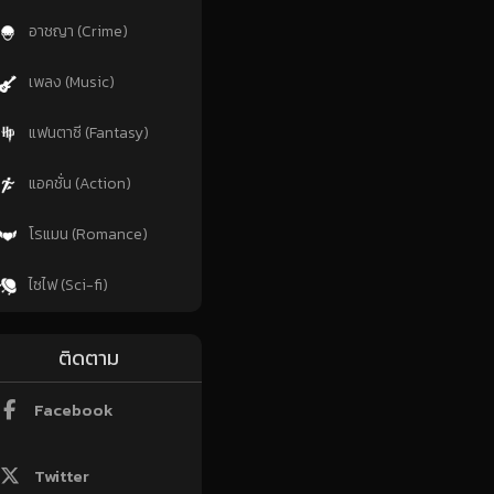
อาชญา (Crime)
เพลง (Music)
แฟนตาซี (Fantasy)
แอคชั่น (Action)
โรแมน (Romance)
ไซไฟ (Sci-fi)
ติดตาม
Facebook
Twitter