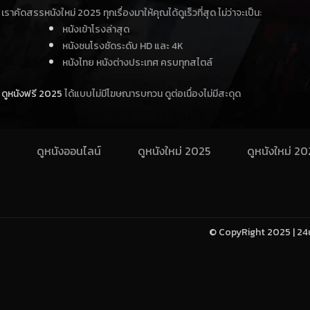
เราคัดสรรหนังใหม่ 2025 ทุกเรื่องมาให้คุณได้ดูเร็วที่สุด ไม่ว่าจะเป็น:
หนังเข้าโรงล่าสุด
หนังชนโรงชัดระดับ HD และ 4K
หนังไทย หนังต่างประเทศ ครบทุกสไตล์
ดูหนังฟรี 2025
ได้แบบไม่มีโฆษณารบกวน ดูต่อเนื่องไม่มีสะดุด
ดูหนังออนไลน์
ดูหนังใหม่ 2025
ดูหนังใหม่ 2
© CopyRight 2025 | 24u-h