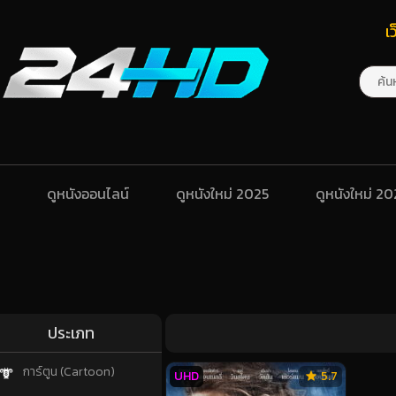
เ
ดูหนังออนไลน์
ดูหนังใหม่ 2025
ดูหนังใหม่ 2
ประเภท
การ์ตูน (Cartoon)
UHD
5.7