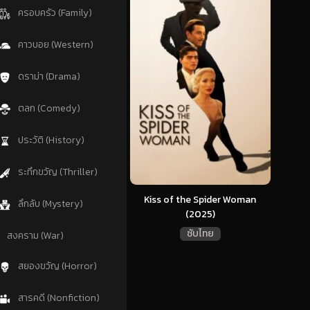
ครอบครัว (Family)
คาวบอย (Western)
ดราม่า (Drama)
ตลก (Comedy)
ประวัติ (History)
ระทึกขวัญ (Thriller)
Kiss of the Spider Woman
ลึกลับ (Mystery)
(2025)
ซับไทย
สงคราม (War)
สยองขวัญ (Horror)
สารคดี (Nonfiction)