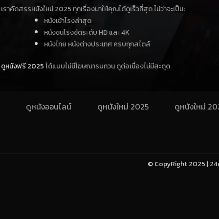
เราคัดสรรหนังใหม่ 2025 ทุกเรื่องมาให้คุณได้ดูเร็วที่สุด ไม่ว่าจะเป็น:
หนังเข้าโรงล่าสุด
หนังชนโรงชัดระดับ HD และ 4K
หนังไทย หนังต่างประเทศ ครบทุกสไตล์
ดูหนังฟรี 2025
ได้แบบไม่มีโฆษณารบกวน ดูต่อเนื่องไม่มีสะดุด
ดูหนังออนไลน์
ดูหนังใหม่ 2025
ดูหนังใหม่ 2
© CopyRight 2025 | 24u-h