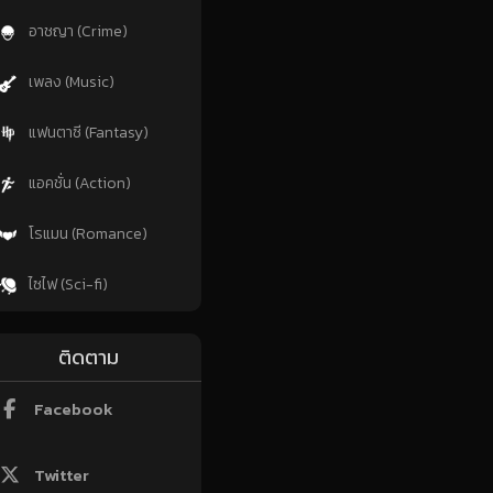
อาชญา (Crime)
เพลง (Music)
แฟนตาซี (Fantasy)
แอคชั่น (Action)
โรแมน (Romance)
ไซไฟ (Sci-fi)
ติดตาม
Facebook
Twitter