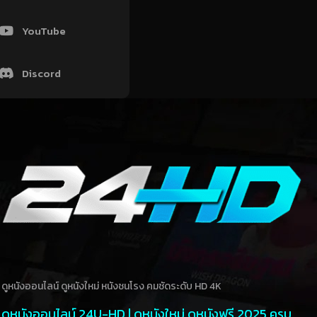
YouTube
Discord
ดูหนังออนไลน์ ดูหนังใหม่ หนังชนโรง คมชัดระดับ HD 4K
ดูหนังออนไลน์ 24U-HD | ดูหนังใหม่ ดูหนังฟรี 2025 ครบ