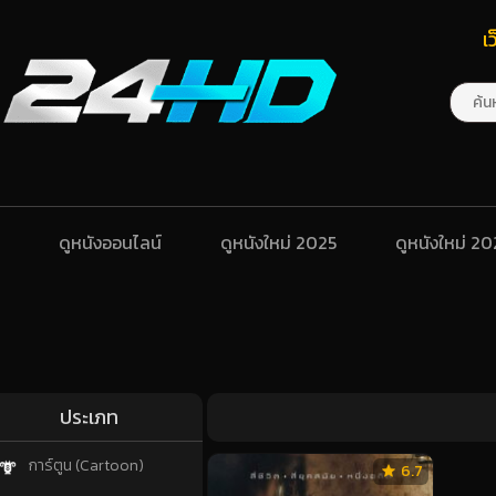
เ
ดูหนังออนไลน์
ดูหนังใหม่ 2025
ดูหนังใหม่ 2
ประเภท
การ์ตูน (Cartoon)
6.7