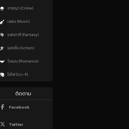
อาชญา (Crime)
เพลง (Music)
แฟนตาซี (Fantasy)
แอคชั่น (Action)
โรแมน (Romance)
ไซไฟ (Sci-fi)
ติดตาม
Facebook
Twitter