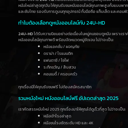
หนังใหม่ล่าสุดทุกวัน ให้คุณรับชมหนังออนไลน์คุณภาพสูงทั้งแบบพา
และซับไทย รองรับการดูบนทุกอุปกรณ์ ทั้งมือถือ แท็บเล็ต และคอมพิ
ทำไมต้องเลือกดูหนังออนไลน์กับ 24U-HD
24U-HD
ได้รับความนิยมอย่างต่อเนื่องในหมู่คนชอบดูหนัง เพราะเร
หนังออนไลน์คุณภาพดี พร้อมจัดหมวดหมู่ชัดเจน ไม่ว่าจะเป็น:
หนังแอคชั่น / ผจญภัย
ดราม่า / โรแมนติก
แฟนตาซี / ไซไฟ
ระทึกขวัญ / สืบสวน
คอมเมดี้ / ครอบครัว
ทุกเรื่องมีให้คุณรับชมฟรี ไม่ต้องสมัครสมาชิก
รวมหนังใหม่ หนังออนไลน์ฟรี อัปเดตล่าสุด 2025
เราคัดสรรหนังใหม่ 2025 ทุกเรื่องมาให้คุณได้ดูเร็วที่สุด ไม่ว่าจะเป็น:
หนังเข้าโรงล่าสุด
หนังชนโรงชัดระดับ HD และ 4K