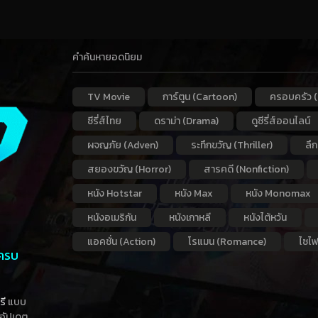
คำค้นหายอดนิยม
TV Movie
การ์ตูน (Cartoon)
ครอบครัว (
ซีรี่ส์ไทย
ดราม่า (Drama)
ดูซีรี่ส์ออนไลน์
ผจญภัย (Adven)
ระทึกขวัญ (Thriller)
ลึ
สยองขวัญ (Horror)
สารคดี (Nonfiction)
หนัง Hotstar
หนัง Max
หนัง Monomax
หนังอเมริกัน
หนังเกาหลี
หนังไต้หวัน
แอคชั่น (Action)
โรแมน (Romance)
ไซไฟ
 ครบ
รี
แบบ
าอัปเดต