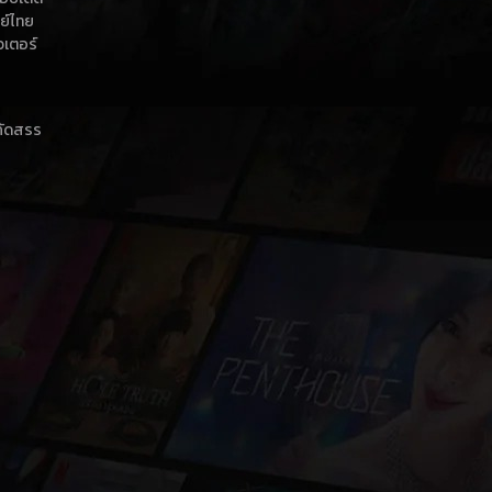
กย์ไทย
วเตอร์
าคัดสรร