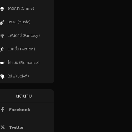
อาชญา (Crime)
เพลง (Music)
แฟนตาซี (Fantasy)
แอคชั่น (Action)
โรแมน (Romance)
ไซไฟ (Sci-fi)
ติดตาม
Facebook
Twitter