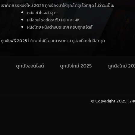
เราคัดสรรหนังใหม่ 2025 ทุกเรื่องมาให้คุณได้ดูเร็วที่สุด ไม่ว่าจะเป็น:
หนังเข้าโรงล่าสุด
หนังชนโรงชัดระดับ HD และ 4K
หนังไทย หนังต่างประเทศ ครบทุกสไตล์
ดูหนังฟรี 2025
ได้แบบไม่มีโฆษณารบกวน ดูต่อเนื่องไม่มีสะดุด
ดูหนังออนไลน์
ดูหนังใหม่ 2025
ดูหนังใหม่ 2
© CopyRight 2025 | 24u-h