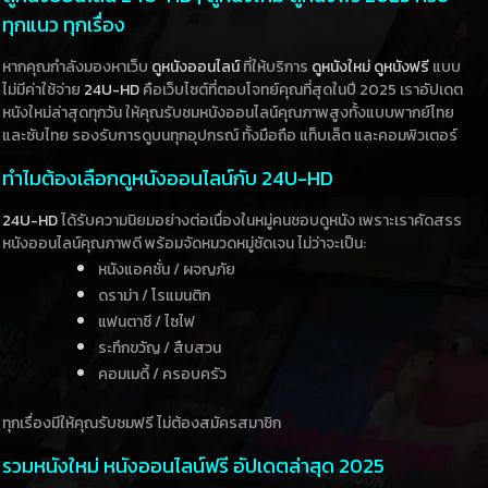
ทุกแนว ทุกเรื่อง
หากคุณกำลังมองหาเว็บ
ดูหนังออนไลน์
ที่ให้บริการ
ดูหนังใหม่
ดูหนังฟรี
แบบ
ไม่มีค่าใช้จ่าย
24U-HD
คือเว็บไซต์ที่ตอบโจทย์คุณที่สุดในปี 2025 เราอัปเดต
หนังใหม่ล่าสุดทุกวัน ให้คุณรับชมหนังออนไลน์คุณภาพสูงทั้งแบบพากย์ไทย
และซับไทย รองรับการดูบนทุกอุปกรณ์ ทั้งมือถือ แท็บเล็ต และคอมพิวเตอร์
ทำไมต้องเลือกดูหนังออนไลน์กับ 24U-HD
24U-HD
ได้รับความนิยมอย่างต่อเนื่องในหมู่คนชอบดูหนัง เพราะเราคัดสรร
หนังออนไลน์คุณภาพดี พร้อมจัดหมวดหมู่ชัดเจน ไม่ว่าจะเป็น:
หนังแอคชั่น / ผจญภัย
ดราม่า / โรแมนติก
แฟนตาซี / ไซไฟ
ระทึกขวัญ / สืบสวน
คอมเมดี้ / ครอบครัว
ทุกเรื่องมีให้คุณรับชมฟรี ไม่ต้องสมัครสมาชิก
รวมหนังใหม่ หนังออนไลน์ฟรี อัปเดตล่าสุด 2025