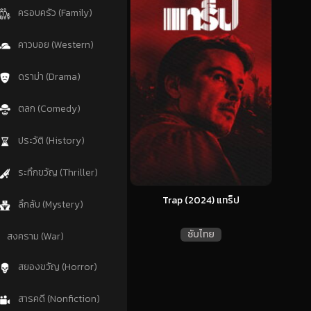
ครอบครัว (Family)
คาวบอย (Western)
ดราม่า (Drama)
ตลก (Comedy)
ประวัติ (History)
ระทึกขวัญ (Thriller)
Trap (2024) แทร็ป
ลึกลับ (Mystery)
ซับไทย
สงคราม (War)
สยองขวัญ (Horror)
สารคดี (Nonfiction)