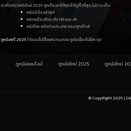
เราคัดสรรหนังใหม่ 2025 ทุกเรื่องมาให้คุณได้ดูเร็วที่สุด ไม่ว่าจะเป็น:
หนังเข้าโรงล่าสุด
หนังชนโรงชัดระดับ HD และ 4K
หนังไทย หนังต่างประเทศ ครบทุกสไตล์
ดูหนังฟรี 2025
ได้แบบไม่มีโฆษณารบกวน ดูต่อเนื่องไม่มีสะดุด
ดูหนังออนไลน์
ดูหนังใหม่ 2025
ดูหนังใหม่ 2
© CopyRight 2025 | 24u-h