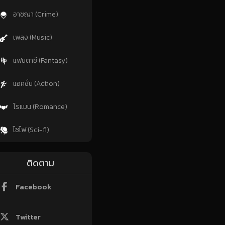
อาชญา (Crime)
เพลง (Music)
แฟนตาซี (Fantasy)
แอคชั่น (Action)
โรแมน (Romance)
ไซไฟ (Sci-fi)
ติดตาม
Facebook
Twitter