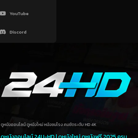
YouTube
Discord
ดูหนังออนไลน์ ดูหนังใหม่ หนังชนโรง คมชัดระดับ HD 4K
ดูหนังออนไลน์ 24U-HD | ดูหนังใหม่ ดูหนังฟรี 2025 ครบ