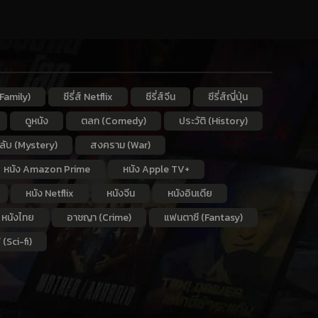
Family)
ซีรี่ส์ Netflix
ซีรี่ส์จีน
ซีรี่ส์ญี่ปุ่น
ดูหนัง
ตลก (Comedy)
ประวัติ (History)
กลับ (Mystery)
สงคราม (War)
หนัง Amazon Prime
หนัง Apple TV+
หนัง Netflix
หนังจีน
หนังอินเดีย
หนังไทย
อาชญา (Crime)
แฟนตาซี (Fantasy)
 (Sci-fi)