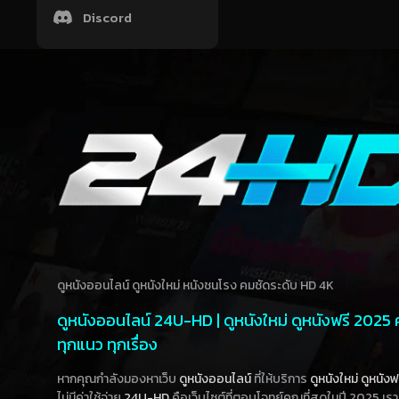
Discord
ดูหนังออนไลน์ ดูหนังใหม่ หนังชนโรง คมชัดระดับ HD 4K
ดูหนังออนไลน์ 24U-HD | ดูหนังใหม่ ดูหนังฟรี 2025
ทุกแนว ทุกเรื่อง
หากคุณกำลังมองหาเว็บ
ดูหนังออนไลน์
ที่ให้บริการ
ดูหนังใหม่
ดูหนังฟ
ไม่มีค่าใช้จ่าย
24U-HD
คือเว็บไซต์ที่ตอบโจทย์คุณที่สุดในปี 2025 เร