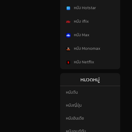
หนัง Hotstar
หนัง iflix
หนัง Max
หนัง Monomax
หนัง Netflix
หมวดหมู่
หนังจีน
หนังญี่ปุ่น
หนังอินเดีย
หนังอเมริกัน