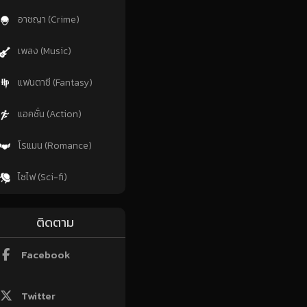
อาชญา (Crime)
เพลง (Music)
แฟนตาซี (Fantasy)
แอคชั่น (Action)
โรแมน (Romance)
ไซไฟ (Sci-fi)
ติดตาม
Facebook
Twitter