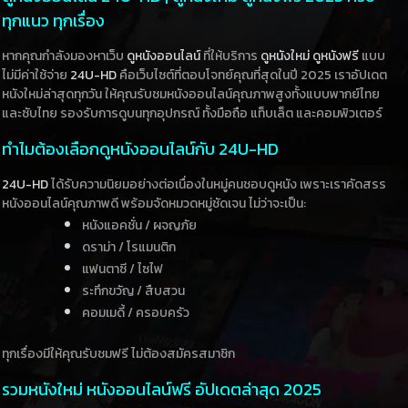
ทุกแนว ทุกเรื่อง
หากคุณกำลังมองหาเว็บ
ดูหนังออนไลน์
ที่ให้บริการ
ดูหนังใหม่
ดูหนังฟรี
แบบ
ไม่มีค่าใช้จ่าย
24U-HD
คือเว็บไซต์ที่ตอบโจทย์คุณที่สุดในปี 2025 เราอัปเดต
หนังใหม่ล่าสุดทุกวัน ให้คุณรับชมหนังออนไลน์คุณภาพสูงทั้งแบบพากย์ไทย
และซับไทย รองรับการดูบนทุกอุปกรณ์ ทั้งมือถือ แท็บเล็ต และคอมพิวเตอร์
ทำไมต้องเลือกดูหนังออนไลน์กับ 24U-HD
24U-HD
ได้รับความนิยมอย่างต่อเนื่องในหมู่คนชอบดูหนัง เพราะเราคัดสรร
หนังออนไลน์คุณภาพดี พร้อมจัดหมวดหมู่ชัดเจน ไม่ว่าจะเป็น:
หนังแอคชั่น / ผจญภัย
ดราม่า / โรแมนติก
แฟนตาซี / ไซไฟ
ระทึกขวัญ / สืบสวน
คอมเมดี้ / ครอบครัว
ทุกเรื่องมีให้คุณรับชมฟรี ไม่ต้องสมัครสมาชิก
รวมหนังใหม่ หนังออนไลน์ฟรี อัปเดตล่าสุด 2025