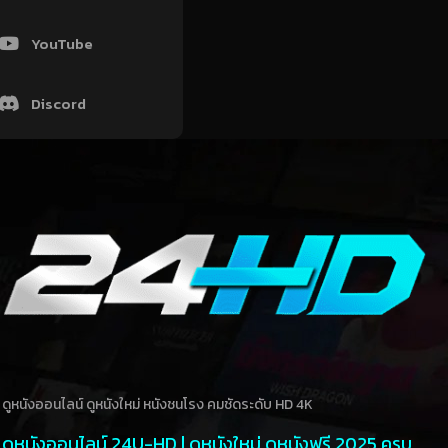
YouTube
Discord
ดูหนังออนไลน์ ดูหนังใหม่ หนังชนโรง คมชัดระดับ HD 4K
ดูหนังออนไลน์ 24U-HD | ดูหนังใหม่ ดูหนังฟรี 2025 ครบ