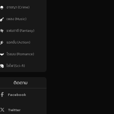
อาชญา (Crime)
เพลง (Music)
แฟนตาซี (Fantasy)
แอคชั่น (Action)
โรแมน (Romance)
ไซไฟ (Sci-fi)
ติดตาม
Facebook
Twitter