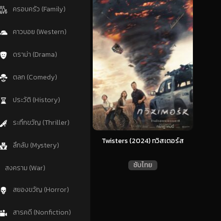
ครอบครัว (Family)
คาวบอย (Western)
ดราม่า (Drama)
ตลก (Comedy)
ประวัติ (History)
ระทึกขวัญ (Thriller)
Twisters (2024) ทวิสเตอร์ส
ลึกลับ (Mystery)
ซับไทย
สงคราม (War)
สยองขวัญ (Horror)
สารคดี (Nonfiction)