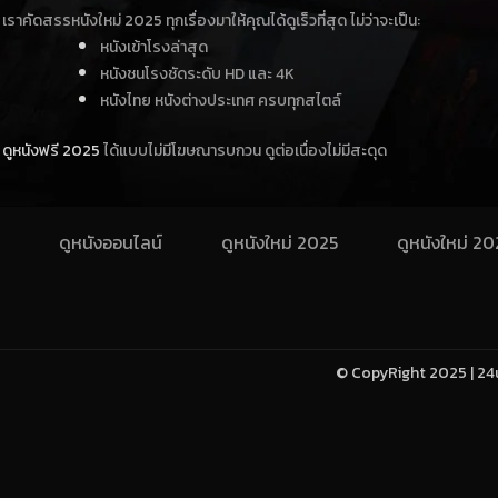
เราคัดสรรหนังใหม่ 2025 ทุกเรื่องมาให้คุณได้ดูเร็วที่สุด ไม่ว่าจะเป็น:
หนังเข้าโรงล่าสุด
หนังชนโรงชัดระดับ HD และ 4K
หนังไทย หนังต่างประเทศ ครบทุกสไตล์
ดูหนังฟรี 2025
ได้แบบไม่มีโฆษณารบกวน ดูต่อเนื่องไม่มีสะดุด
ดูหนังออนไลน์
ดูหนังใหม่ 2025
ดูหนังใหม่ 2
© CopyRight 2025 | 24u-h