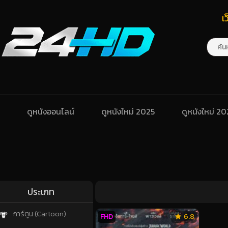
เ
ดูหนังออนไลน์
ดูหนังใหม่ 2025
ดูหนังใหม่ 2
ประเภท
การ์ตูน (Cartoon)
FHD
6.8