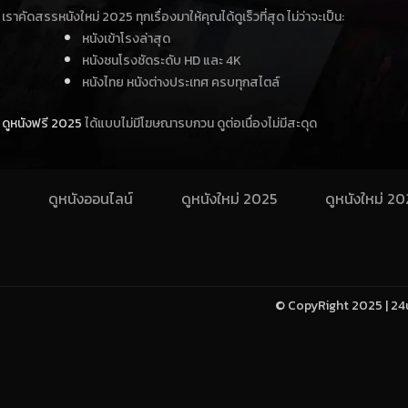
เราคัดสรรหนังใหม่ 2025 ทุกเรื่องมาให้คุณได้ดูเร็วที่สุด ไม่ว่าจะเป็น:
หนังเข้าโรงล่าสุด
หนังชนโรงชัดระดับ HD และ 4K
หนังไทย หนังต่างประเทศ ครบทุกสไตล์
ดูหนังฟรี 2025
ได้แบบไม่มีโฆษณารบกวน ดูต่อเนื่องไม่มีสะดุด
ดูหนังออนไลน์
ดูหนังใหม่ 2025
ดูหนังใหม่ 2
© CopyRight 2025 | 24u-h