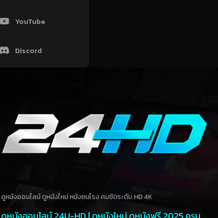
YouTube
Discord
ดูหนังออนไลน์ ดูหนังใหม่ หนังชนโรง คมชัดระดับ HD 4K
ดูหนังออนไลน์ 24U-HD | ดูหนังใหม่ ดูหนังฟรี 2025 ครบ