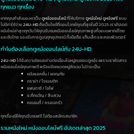
ทุกแนว ทุกเรื่อง
หากคุณกำลังมองหาเว็บ
ดูหนังออนไลน์
ที่ให้บริการ
ดูหนังใหม่
ดูหนังฟรี
แบบ
ไม่มีค่าใช้จ่าย
24U-HD
คือเว็บไซต์ที่ตอบโจทย์คุณที่สุดในปี 2025 เราอัปเดต
หนังใหม่ล่าสุดทุกวัน ให้คุณรับชมหนังออนไลน์คุณภาพสูงทั้งแบบพากย์ไทย
และซับไทย รองรับการดูบนทุกอุปกรณ์ ทั้งมือถือ แท็บเล็ต และคอมพิวเตอร์
ทำไมต้องเลือกดูหนังออนไลน์กับ 24U-HD
24U-HD
ได้รับความนิยมอย่างต่อเนื่องในหมู่คนชอบดูหนัง เพราะเราคัดสรร
หนังออนไลน์คุณภาพดี พร้อมจัดหมวดหมู่ชัดเจน ไม่ว่าจะเป็น:
หนังแอคชั่น / ผจญภัย
ดราม่า / โรแมนติก
แฟนตาซี / ไซไฟ
ระทึกขวัญ / สืบสวน
คอมเมดี้ / ครอบครัว
ทุกเรื่องมีให้คุณรับชมฟรี ไม่ต้องสมัครสมาชิก
รวมหนังใหม่ หนังออนไลน์ฟรี อัปเดตล่าสุด 2025