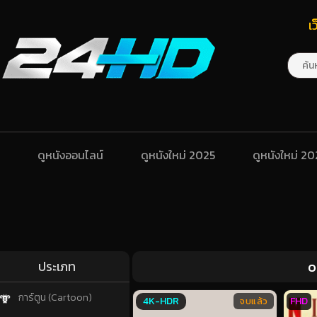
เ
ดูหนังออนไลน์
ดูหนังใหม่ 2025
ดูหนังใหม่ 2
o
ประเภท
การ์ตูน (Cartoon)
4K-HDR
FHD
จบแล้ว