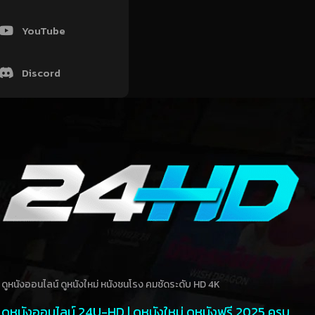
YouTube
Discord
ดูหนังออนไลน์ ดูหนังใหม่ หนังชนโรง คมชัดระดับ HD 4K
ดูหนังออนไลน์ 24U-HD | ดูหนังใหม่ ดูหนังฟรี 2025 ครบ