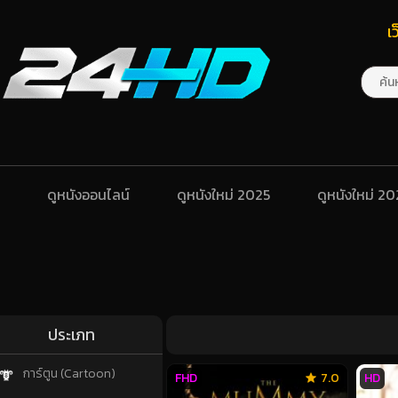
เ
ดูหนังออนไลน์
ดูหนังใหม่ 2025
ดูหนังใหม่ 2
ประเภท
การ์ตูน (Cartoon)
FHD
7.0
HD