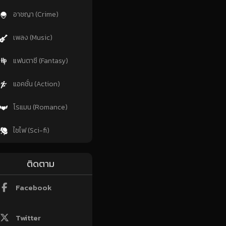
อาชญา (Crime)
เพลง (Music)
แฟนตาซี (Fantasy)
แอคชั่น (Action)
โรแมน (Romance)
ไซไฟ (Sci-fi)
ติดตาม
Facebook
Twitter