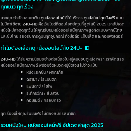
ทุกแนว ทุกเรื่อง
หากคุณกำลังมองหาเว็บ
ดูหนังออนไลน์
ที่ให้บริการ
ดูหนังใหม่
ดูหนังฟรี
แบบ
ไม่มีค่าใช้จ่าย
24U-HD
คือเว็บไซต์ที่ตอบโจทย์คุณที่สุดในปี 2025 เราอัปเดต
หนังใหม่ล่าสุดทุกวัน ให้คุณรับชมหนังออนไลน์คุณภาพสูงทั้งแบบพากย์ไทย
และซับไทย รองรับการดูบนทุกอุปกรณ์ ทั้งมือถือ แท็บเล็ต และคอมพิวเตอร์
ทำไมต้องเลือกดูหนังออนไลน์กับ 24U-HD
24U-HD
ได้รับความนิยมอย่างต่อเนื่องในหมู่คนชอบดูหนัง เพราะเราคัดสรร
หนังออนไลน์คุณภาพดี พร้อมจัดหมวดหมู่ชัดเจน ไม่ว่าจะเป็น:
หนังแอคชั่น / ผจญภัย
ดราม่า / โรแมนติก
แฟนตาซี / ไซไฟ
ระทึกขวัญ / สืบสวน
คอมเมดี้ / ครอบครัว
ทุกเรื่องมีให้คุณรับชมฟรี ไม่ต้องสมัครสมาชิก
รวมหนังใหม่ หนังออนไลน์ฟรี อัปเดตล่าสุด 2025