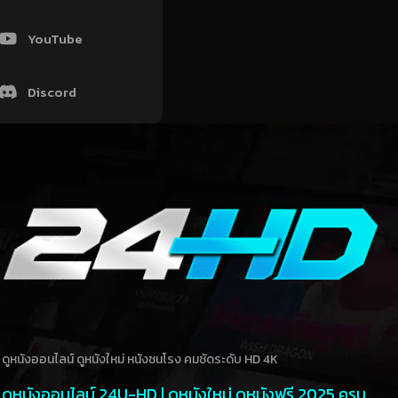
YouTube
Discord
ดูหนังออนไลน์ ดูหนังใหม่ หนังชนโรง คมชัดระดับ HD 4K
ดูหนังออนไลน์ 24U-HD | ดูหนังใหม่ ดูหนังฟรี 2025 ครบ