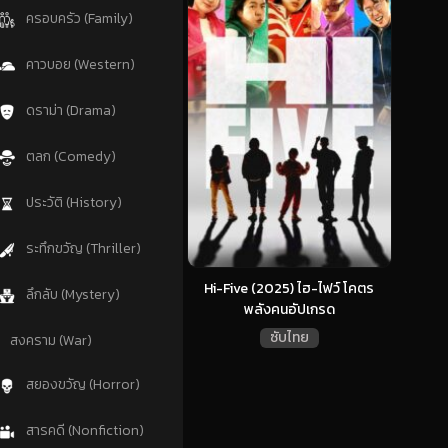
ครอบครัว (Family)
คาวบอย (Western)
ดราม่า (Drama)
ตลก (Comedy)
ประวัติ (History)
ระทึกขวัญ (Thriller)
Hi-Five (2025) ไฮ-ไฟว์ โคตร
ลึกลับ (Mystery)
พลังคนอัปเกรด
ซับไทย
สงคราม (War)
สยองขวัญ (Horror)
สารคดี (Nonfiction)