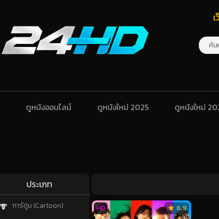
เ
ดูหนังออนไลน์
ดูหนังใหม่ 2025
ดูหนังใหม่ 2
ประเภท
การ์ตูน (Cartoon)
HD
6.9