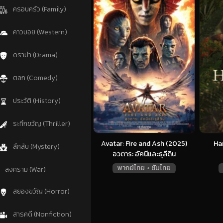
ครอบครัว (Family)
คาวบอย (Western)
ดราม่า (Drama)
ตลก (Comedy)
ประวัติ (History)
ระทึกขวัญ (Thriller)
Avatar: Fire and Ash (2025)
Ha
ลึกลับ (Mystery)
อวตาร: อัคนีและธุลีดิน
พากย์ไทย + ซับไทย
สงคราม (War)
สยองขวัญ (Horror)
สารคดี (Nonfiction)