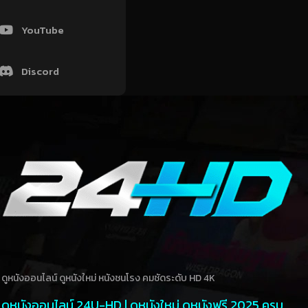
YouTube
Discord
ดูหนังออนไลน์ ดูหนังใหม่ หนังชนโรง คมชัดระดับ HD 4K
ดูหนังออนไลน์ 24U-HD | ดูหนังใหม่ ดูหนังฟรี 2025 ครบ