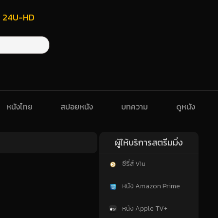
ฟรี 24U-HD
หนังไทย
สปอยหนัง
บทความ
ดูหนัง
ผู้ให้บริการสตรีมมิ่ง
ซีรี่ส์ Viu
หนัง Amazon Prime
หนัง Apple TV+