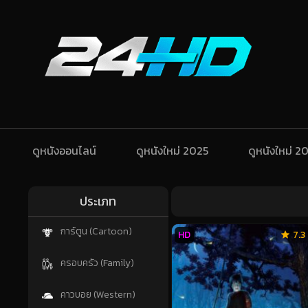
ดูหนังออนไลน์
ดูหนังใหม่ 2025
ดูหนังใหม่ 2
ประเภท
การ์ตูน (Cartoon)
HD
7.3
ครอบครัว (Family)
คาวบอย (Western)