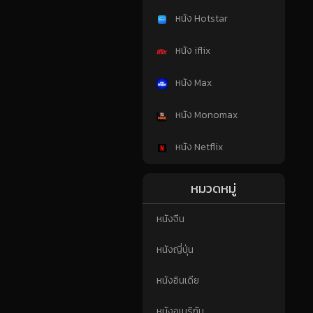
หนัง Hotstar
หนัง iflix
หนัง Max
หนัง Monomax
หนัง Netflix
หมวดหมู่
หนังจีน
หนังญี่ปุ่น
หนังอินเดีย
หนังอเมริกัน