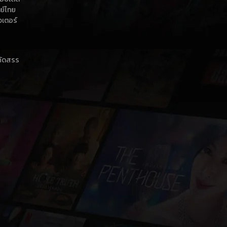
กย์ไทย
วเตอร์
าคัดสรร