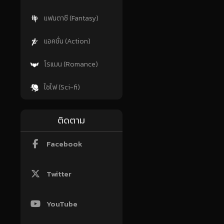
แฟนตาซี (Fantasy)
แอคชั่น (Action)
โรแมน (Romance)
ไซไฟ (Sci-fi)
ติดตาม
Facebook
Twitter
YouTube