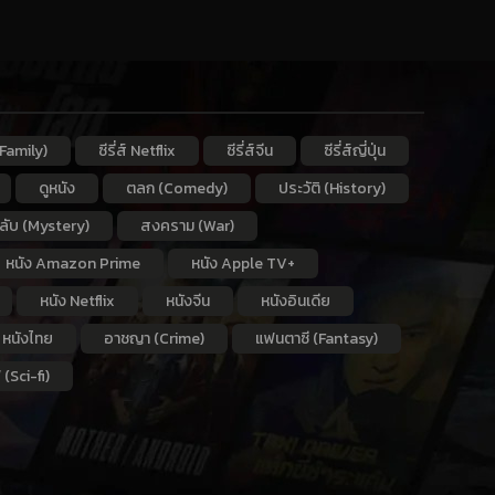
Family)
ซีรี่ส์ Netflix
ซีรี่ส์จีน
ซีรี่ส์ญี่ปุ่น
ดูหนัง
ตลก (Comedy)
ประวัติ (History)
กลับ (Mystery)
สงคราม (War)
หนัง Amazon Prime
หนัง Apple TV+
หนัง Netflix
หนังจีน
หนังอินเดีย
หนังไทย
อาชญา (Crime)
แฟนตาซี (Fantasy)
 (Sci-fi)