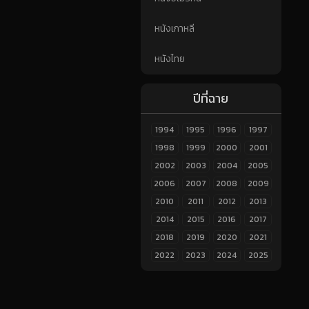
หนังเกาหลี
หนังไทย
ปีที่ฉาย
1994
1995
1996
1997
1998
1999
2000
2001
2002
2003
2004
2005
2006
2007
2008
2009
2010
2011
2012
2013
2014
2015
2016
2017
2018
2019
2020
2021
2022
2023
2024
2025