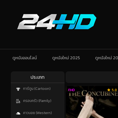
ดูหนังออนไลน์
ดูหนังใหม่ 2025
ดูหนังใหม่ 2
ประเภท
การ์ตูน (Cartoon)
FHD
5.8
ครอบครัว (Family)
คาวบอย (Western)