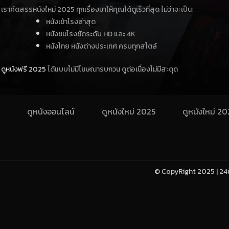
เราคัดสรรหนังใหม่ 2025 ทุกเรื่องมาให้คุณได้ดูเร็วที่สุด ไม่ว่าจะเป็น:
หนังเข้าโรงล่าสุด
หนังชนโรงชัดระดับ HD และ 4K
หนังไทย หนังต่างประเทศ ครบทุกสไตล์
ดูหนังฟรี 2025
ได้แบบไม่มีโฆษณารบกวน ดูต่อเนื่องไม่มีสะดุด
ดูหนังออนไลน์
ดูหนังใหม่ 2025
ดูหนังใหม่ 2
© CopyRight 2025 | 24u-h