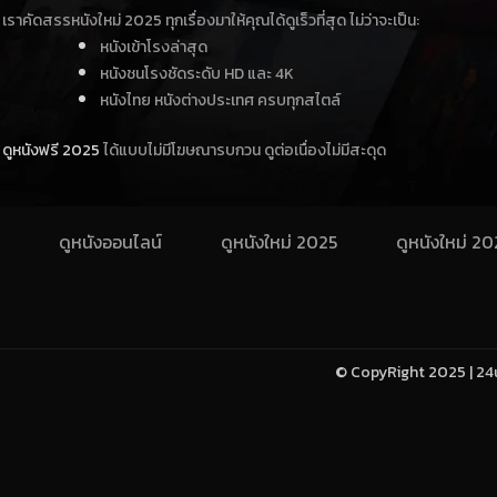
เราคัดสรรหนังใหม่ 2025 ทุกเรื่องมาให้คุณได้ดูเร็วที่สุด ไม่ว่าจะเป็น:
หนังเข้าโรงล่าสุด
หนังชนโรงชัดระดับ HD และ 4K
หนังไทย หนังต่างประเทศ ครบทุกสไตล์
ดูหนังฟรี 2025
ได้แบบไม่มีโฆษณารบกวน ดูต่อเนื่องไม่มีสะดุด
ดูหนังออนไลน์
ดูหนังใหม่ 2025
ดูหนังใหม่ 2
© CopyRight 2025 | 24u-h