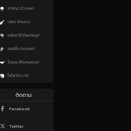
อาชญา (Crime)
เพลง (Music)
แฟนตาซี (Fantasy)
แอคชั่น (Action)
โรแมน (Romance)
ไซไฟ (Sci-fi)
ติดตาม
Facebook
Twitter