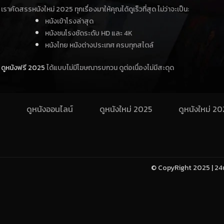
เราคัดสรรหนังใหม่ 2025 ทุกเรื่องมาให้คุณได้ดูเร็วที่สุด ไม่ว่าจะเป็น:
หนังเข้าโรงล่าสุด
หนังชนโรงชัดระดับ HD และ 4K
หนังไทย หนังต่างประเทศ ครบทุกสไตล์
ดูหนังฟรี 2025
ได้แบบไม่มีโฆษณารบกวน ดูต่อเนื่องไม่มีสะดุด
ดูหนังออนไลน์
ดูหนังใหม่ 2025
ดูหนังใหม่ 2
© CopyRight 2025 | 24u-h