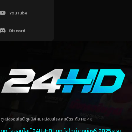
YouTube
Discord
ดูหนังออนไลน์ ดูหนังใหม่ หนังชนโรง คมชัดระดับ HD 4K
ดูหนังออนไลน์ 24U-HD | ดูหนังใหม่ ดูหนังฟรี 2025 ครบ