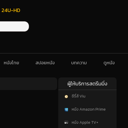
ฟรี 24U-HD
หนังไทย
สปอยหนัง
บทความ
ดูหนัง
ผู้ให้บริการสตรีมมิ่ง
ซีรี่ส์ Viu
หนัง Amazon Prime
หนัง Apple TV+