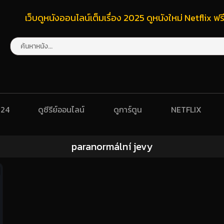
เว็บดูหนังออนไลน์เต็มเรื่อง 2025 ดูหนังใหม่ Netflix 
024
ดูซีรีย์ออนไลน์
ดูการ์ตูน
NETFLIX
paranormální jevy