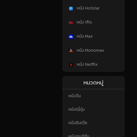
หนัง Hotstar
หนัง iflix
หนัง Max
หนัง Monomax
หนัง Netflix
หมวดหมู่
หนังจีน
หนังญี่ปุ่น
หนังอินเดีย
หนังอเมริกัน