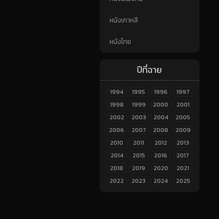
หนังเกาหลี
หนังไทย
ปีที่ฉาย
1994
1995
1996
1997
1998
1999
2000
2001
2002
2003
2004
2005
2006
2007
2008
2009
2010
2011
2012
2013
2014
2015
2016
2017
2018
2019
2020
2021
2022
2023
2024
2025