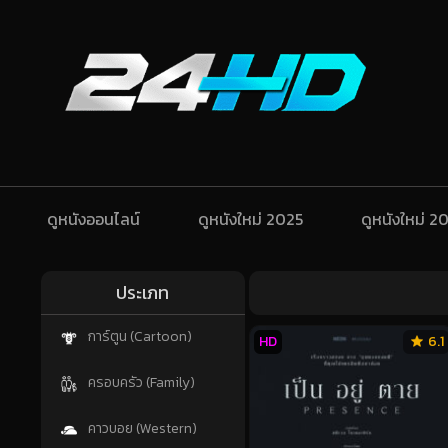
ดูหนังออนไลน์
ดูหนังใหม่ 2025
ดูหนังใหม่ 2
ประเภท
การ์ตูน (Cartoon)
HD
6.1
ครอบครัว (Family)
คาวบอย (Western)