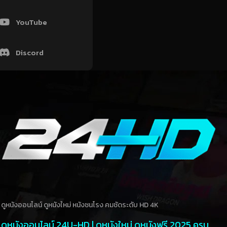
YouTube
Discord
ดูหนังออนไลน์ ดูหนังใหม่ หนังชนโรง คมชัดระดับ HD 4K
ดูหนังออนไลน์ 24U-HD | ดูหนังใหม่ ดูหนังฟรี 2025 ครบ