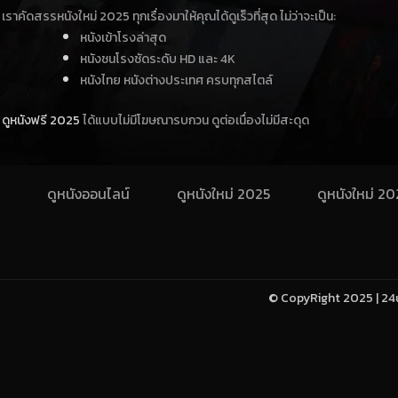
เราคัดสรรหนังใหม่ 2025 ทุกเรื่องมาให้คุณได้ดูเร็วที่สุด ไม่ว่าจะเป็น:
หนังเข้าโรงล่าสุด
หนังชนโรงชัดระดับ HD และ 4K
หนังไทย หนังต่างประเทศ ครบทุกสไตล์
ดูหนังฟรี 2025
ได้แบบไม่มีโฆษณารบกวน ดูต่อเนื่องไม่มีสะดุด
ดูหนังออนไลน์
ดูหนังใหม่ 2025
ดูหนังใหม่ 2
© CopyRight 2025 | 24u-h