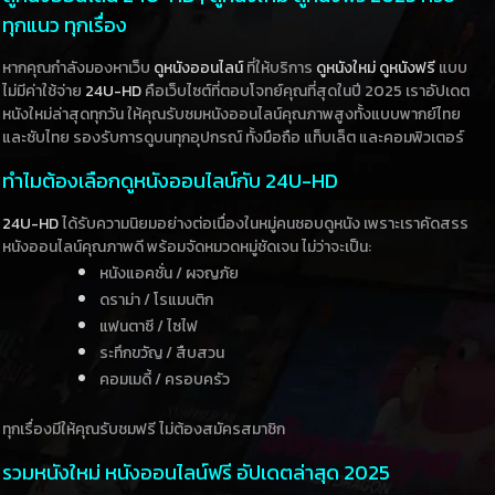
ทุกแนว ทุกเรื่อง
หากคุณกำลังมองหาเว็บ
ดูหนังออนไลน์
ที่ให้บริการ
ดูหนังใหม่
ดูหนังฟรี
แบบ
ไม่มีค่าใช้จ่าย
24U-HD
คือเว็บไซต์ที่ตอบโจทย์คุณที่สุดในปี 2025 เราอัปเดต
หนังใหม่ล่าสุดทุกวัน ให้คุณรับชมหนังออนไลน์คุณภาพสูงทั้งแบบพากย์ไทย
และซับไทย รองรับการดูบนทุกอุปกรณ์ ทั้งมือถือ แท็บเล็ต และคอมพิวเตอร์
ทำไมต้องเลือกดูหนังออนไลน์กับ 24U-HD
24U-HD
ได้รับความนิยมอย่างต่อเนื่องในหมู่คนชอบดูหนัง เพราะเราคัดสรร
หนังออนไลน์คุณภาพดี พร้อมจัดหมวดหมู่ชัดเจน ไม่ว่าจะเป็น:
หนังแอคชั่น / ผจญภัย
ดราม่า / โรแมนติก
แฟนตาซี / ไซไฟ
ระทึกขวัญ / สืบสวน
คอมเมดี้ / ครอบครัว
ทุกเรื่องมีให้คุณรับชมฟรี ไม่ต้องสมัครสมาชิก
รวมหนังใหม่ หนังออนไลน์ฟรี อัปเดตล่าสุด 2025