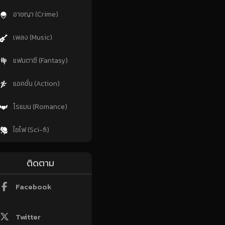
อาชญา (Crime)
เพลง (Music)
แฟนตาซี (Fantasy)
แอคชั่น (Action)
โรแมน (Romance)
ไซไฟ (Sci-fi)
ติดตาม
Facebook
Twitter