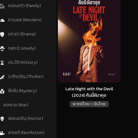
ครอบครัว (Family)
คาวบอย (Western)
ดราม่า (Drama)
ตลก (Comedy)
ประวัติ (History)
ระทึกขวัญ (Thriller)
Late Night with the Devil
ลึกลับ (Mystery)
(2024) คืนนี้ผีมาคุย
พากย์ไทย + ซับไทย
สงคราม (War)
สยองขวัญ (Horror)
สารคดี (Nonfiction)