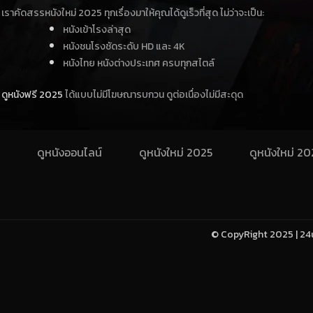
เราคัดสรรหนังใหม่ 2025 ทุกเรื่องมาให้คุณได้ดูเร็วที่สุด ไม่ว่าจะเป็น:
หนังเข้าโรงล่าสุด
หนังชนโรงชัดระดับ HD และ 4K
หนังไทย หนังต่างประเทศ ครบทุกสไตล์
ดูหนังฟรี 2025
ได้แบบไม่มีโฆษณารบกวน ดูต่อเนื่องไม่มีสะดุด
ดูหนังออนไลน์
ดูหนังใหม่ 2025
ดูหนังใหม่ 2
© CopyRight 2025 | 24u-h