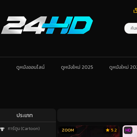
เ
ดูหนังออนไลน์
ดูหนังใหม่ 2025
ดูหนังใหม่ 2
ประเภท
การ์ตูน (Cartoon)
ZOOM
5.2
HD