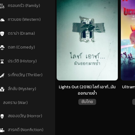
ครอบครัว (Family)
คาวบอย (Western)
ดราม่า (Drama)
ตลก (Comedy)
ประวัติ (History)
ระทึกขวัญ (Thriller)
Lights Out (2016) ไลท์ เอาท์…มัน
Ultram
ลึกลับ (Mystery)
ออกมาขย้ำ
ซับไทย
สงคราม (War)
สยองขวัญ (Horror)
สารคดี (Nonfiction)