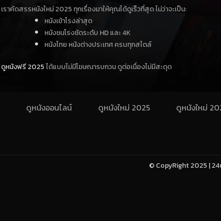
เราคัดสรรหนังใหม่ 2025 ทุกเรื่องมาให้คุณได้ดูเร็วที่สุด ไม่ว่าจะเป็น:
หนังเข้าโรงล่าสุด
หนังชนโรงชัดระดับ HD และ 4K
หนังไทย หนังต่างประเทศ ครบทุกสไตล์
ดูหนังฟรี 2025
ได้แบบไม่มีโฆษณารบกวน ดูต่อเนื่องไม่มีสะดุด
ดูหนังออนไลน์
ดูหนังใหม่ 2025
ดูหนังใหม่ 2
© CopyRight 2025 | 24u-h