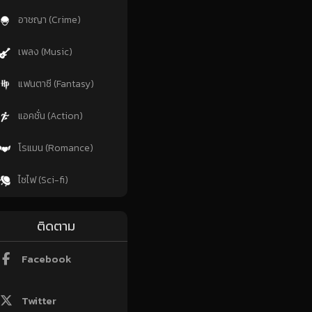
อาชญา (Crime)
เพลง (Music)
แฟนตาซี (Fantasy)
แอคชั่น (Action)
โรแมน (Romance)
ไซไฟ (Sci-fi)
ติดตาม
Facebook
Twitter