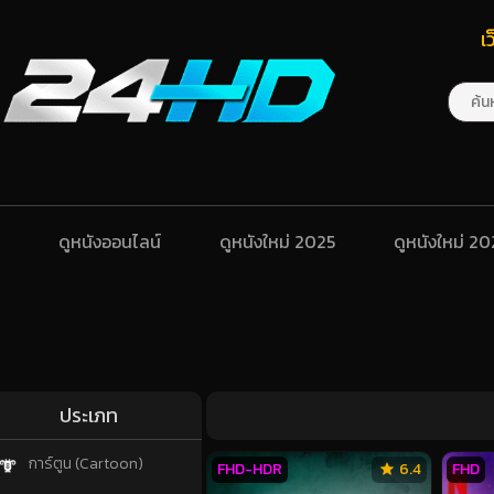
เ
ดูหนังออนไลน์
ดูหนังใหม่ 2025
ดูหนังใหม่ 2
ประเภท
การ์ตูน (Cartoon)
FHD-HDR
6.4
FHD