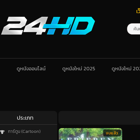
เ
ดูหนังออนไลน์
ดูหนังใหม่ 2025
ดูหนังใหม่ 2
ประเภท
การ์ตูน (Cartoon)
จบแล้ว