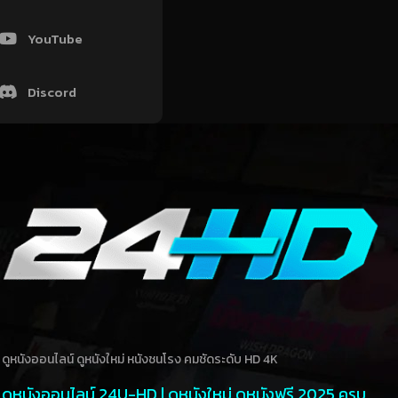
YouTube
Discord
ดูหนังออนไลน์ ดูหนังใหม่ หนังชนโรง คมชัดระดับ HD 4K
ดูหนังออนไลน์ 24U-HD | ดูหนังใหม่ ดูหนังฟรี 2025 ครบ