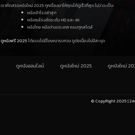
เราคัดสรรหนังใหม่ 2025 ทุกเรื่องมาให้คุณได้ดูเร็วที่สุด ไม่ว่าจะเป็น:
หนังเข้าโรงล่าสุด
หนังชนโรงชัดระดับ HD และ 4K
หนังไทย หนังต่างประเทศ ครบทุกสไตล์
ดูหนังฟรี 2025
ได้แบบไม่มีโฆษณารบกวน ดูต่อเนื่องไม่มีสะดุด
ดูหนังออนไลน์
ดูหนังใหม่ 2025
ดูหนังใหม่ 2
© CopyRight 2025 | 24u-h