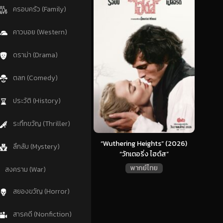
ครอบครัว (Family)
คาวบอย (Western)
ดราม่า (Drama)
ตลก (Comedy)
ประวัติ (History)
ระทึกขวัญ (Thriller)
“Wuthering Heights” (2026)
ลึกลับ (Mystery)
“วัทเตอริ่ง ไฮต์ส”
พากย์ไทย
สงคราม (War)
สยองขวัญ (Horror)
สารคดี (Nonfiction)