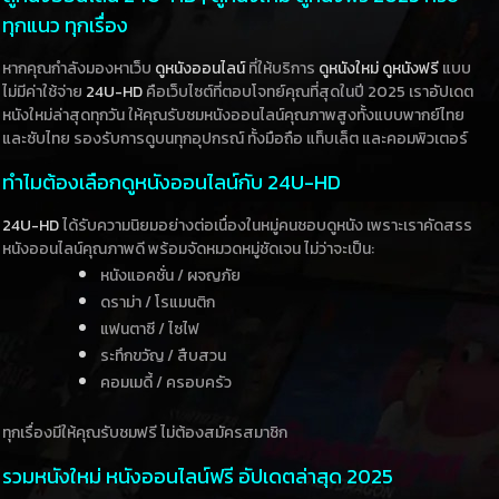
ทุกแนว ทุกเรื่อง
หากคุณกำลังมองหาเว็บ
ดูหนังออนไลน์
ที่ให้บริการ
ดูหนังใหม่
ดูหนังฟรี
แบบ
ไม่มีค่าใช้จ่าย
24U-HD
คือเว็บไซต์ที่ตอบโจทย์คุณที่สุดในปี 2025 เราอัปเดต
หนังใหม่ล่าสุดทุกวัน ให้คุณรับชมหนังออนไลน์คุณภาพสูงทั้งแบบพากย์ไทย
และซับไทย รองรับการดูบนทุกอุปกรณ์ ทั้งมือถือ แท็บเล็ต และคอมพิวเตอร์
ทำไมต้องเลือกดูหนังออนไลน์กับ 24U-HD
24U-HD
ได้รับความนิยมอย่างต่อเนื่องในหมู่คนชอบดูหนัง เพราะเราคัดสรร
หนังออนไลน์คุณภาพดี พร้อมจัดหมวดหมู่ชัดเจน ไม่ว่าจะเป็น:
หนังแอคชั่น / ผจญภัย
ดราม่า / โรแมนติก
แฟนตาซี / ไซไฟ
ระทึกขวัญ / สืบสวน
คอมเมดี้ / ครอบครัว
ทุกเรื่องมีให้คุณรับชมฟรี ไม่ต้องสมัครสมาชิก
รวมหนังใหม่ หนังออนไลน์ฟรี อัปเดตล่าสุด 2025