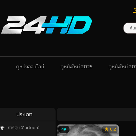
เ
ดูหนังออนไลน์
ดูหนังใหม่ 2025
ดูหนังใหม่ 2
ประเภท
การ์ตูน (Cartoon)
4K
6.2