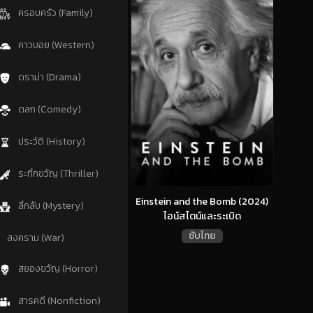
ครอบครัว (Family)
คาวบอย (Western)
ดราม่า (Drama)
ตลก (Comedy)
ประวัติ (History)
ระทึกขวัญ (Thriller)
Einstein and the Bomb (2024)
ลึกลับ (Mystery)
ไอน์สไตน์และระเบิด
ซับไทย
สงคราม (War)
สยองขวัญ (Horror)
สารคดี (Nonfiction)