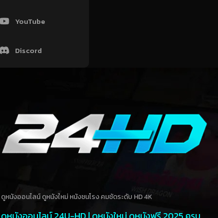
YouTube
Discord
ดูหนังออนไลน์ ดูหนังใหม่ หนังชนโรง คมชัดระดับ HD 4K
ดูหนังออนไลน์ 24U-HD | ดูหนังใหม่ ดูหนังฟรี 2025 ครบ