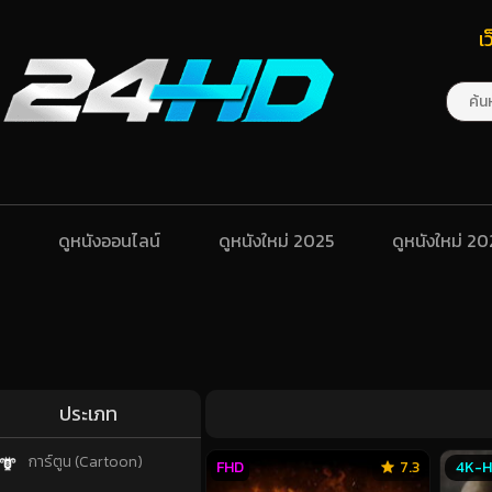
เ
ดูหนังออนไลน์
ดูหนังใหม่ 2025
ดูหนังใหม่ 2
ประเภท
การ์ตูน (Cartoon)
FHD
7.3
4K-