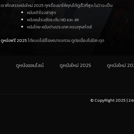
เราคัดสรรหนังใหม่ 2025 ทุกเรื่องมาให้คุณได้ดูเร็วที่สุด ไม่ว่าจะเป็น:
หนังเข้าโรงล่าสุด
หนังชนโรงชัดระดับ HD และ 4K
หนังไทย หนังต่างประเทศ ครบทุกสไตล์
ดูหนังฟรี 2025
ได้แบบไม่มีโฆษณารบกวน ดูต่อเนื่องไม่มีสะดุด
ดูหนังออนไลน์
ดูหนังใหม่ 2025
ดูหนังใหม่ 2
© CopyRight 2025 | 24u-h