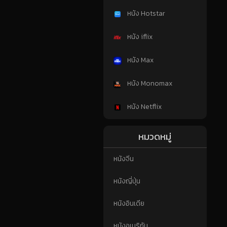
หนัง Hotstar
หนัง iflix
หนัง Max
หนัง Monomax
หนัง Netflix
หมวดหมู่
หนังจีน
หนังญี่ปุ่น
หนังอินเดีย
หนังอเมริกัน