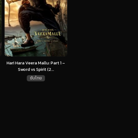
Hari Hara Veera Mallu: Part 1 –
Sword vs Spirit (2...
ซับไทย