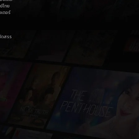
กย์ไทย
วเตอร์
าคัดสรร