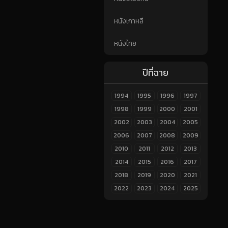
หนังเกาหลี
หนังไทย
ปีที่ฉาย
1994
1995
1996
1997
1998
1999
2000
2001
2002
2003
2004
2005
2006
2007
2008
2009
2010
2011
2012
2013
2014
2015
2016
2017
2018
2019
2020
2021
2022
2023
2024
2025