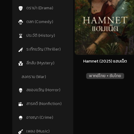
ดราม่า (Drama)
ตลก (Comedy)
ประวัติ (History)
ระทึกขวัญ (Thriller)
Hamnet (2025) แฮมเน็ต
ลึกลับ (Mystery)
พากย์ไทย + ซับไทย
สงคราม (War)
สยองขวัญ (Horror)
สารคดี (Nonfiction)
อาชญา (Crime)
เพลง (Music)