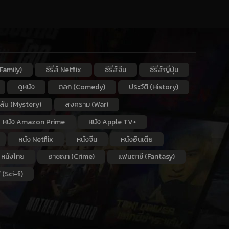
Family)
ซีรี่ส์ Netflix
ซีรี่ส์จีน
ซีรี่ส์ญี่ปุ่น
ดูหนัง
ตลก (Comedy)
ประวัติ (History)
กลับ (Mystery)
สงคราม (War)
หนัง Amazon Prime
หนัง Apple TV+
หนัง Netflix
หนังจีน
หนังอินเดีย
หนังไทย
อาชญา (Crime)
แฟนตาซี (Fantasy)
 (Sci-fi)