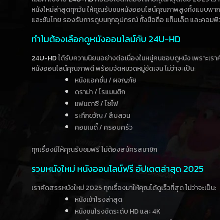
หนังใหม่ล่าสุดทุกวัน ให้คุณรับชมหนังออนไลน์คุณภาพสูงทั้งแบบพา
และซับไทย รองรับการดูบนทุกอุปกรณ์ ทั้งมือถือ แท็บเล็ต และคอมพิ
ทำไมต้องเลือกดูหนังออนไลน์กับ 24U-HD
24U-HD
ได้รับความนิยมอย่างต่อเนื่องในหมู่คนชอบดูหนัง เพราะเร
หนังออนไลน์คุณภาพดี พร้อมจัดหมวดหมู่ชัดเจน ไม่ว่าจะเป็น:
หนังแอคชั่น / ผจญภัย
ดราม่า / โรแมนติก
แฟนตาซี / ไซไฟ
ระทึกขวัญ / สืบสวน
คอมเมดี้ / ครอบครัว
ทุกเรื่องมีให้คุณรับชมฟรี ไม่ต้องสมัครสมาชิก
รวมหนังใหม่ หนังออนไลน์ฟรี อัปเดตล่าสุด 2025
เราคัดสรรหนังใหม่ 2025 ทุกเรื่องมาให้คุณได้ดูเร็วที่สุด ไม่ว่าจะเป็น:
หนังเข้าโรงล่าสุด
หนังชนโรงชัดระดับ HD และ 4K