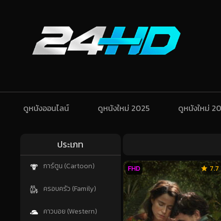
ดูหนังออนไลน์
ดูหนังใหม่ 2025
ดูหนังใหม่ 2
ประเภท
การ์ตูน (Cartoon)
FHD
7.7
ครอบครัว (Family)
คาวบอย (Western)