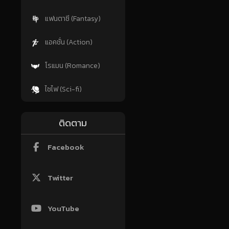
แฟนตาซี (Fantasy)
แอคชั่น (Action)
โรแมน (Romance)
ไซไฟ (Sci-fi)
ติดตาม
Facebook
Twitter
YouTube