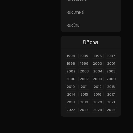
หนังเกาหลี
หนังไทย
ปีที่ฉาย
1994
1995
1996
1997
1998
1999
2000
2001
2002
2003
2004
2005
2006
2007
2008
2009
2010
2011
2012
2013
2014
2015
2016
2017
2018
2019
2020
2021
2022
2023
2024
2025