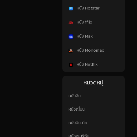
หนัง Hotstar
หนัง iflix
หนัง Max
หนัง Monomax
หนัง Netflix
หมวดหมู่
หนังจีน
หนังญี่ปุ่น
หนังอินเดีย
หนังอเมริกัน