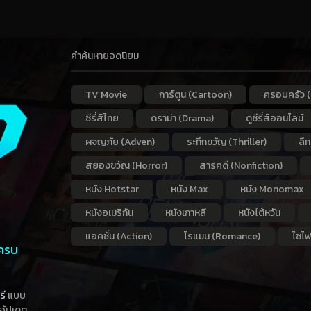
คำค้นหายอดนิยม
TV Movie
การ์ตูน (Cartoon)
ครอบครัว (
ซีรี่ส์ไทย
ดราม่า (Drama)
ดูซีรี่ส์ออนไลน์
ผจญภัย (Adven)
ระทึกขวัญ (Thriller)
ลึ
สยองขวัญ (Horror)
สารคดี (Nonfiction)
หนัง Hotstar
หนัง Max
หนัง Monomax
หนังอเมริกัน
หนังเกาหลี
หนังไต้หวัน
แอคชั่น (Action)
โรแมน (Romance)
ไซไฟ
 ครบ
รี
แบบ
าอัปเดต