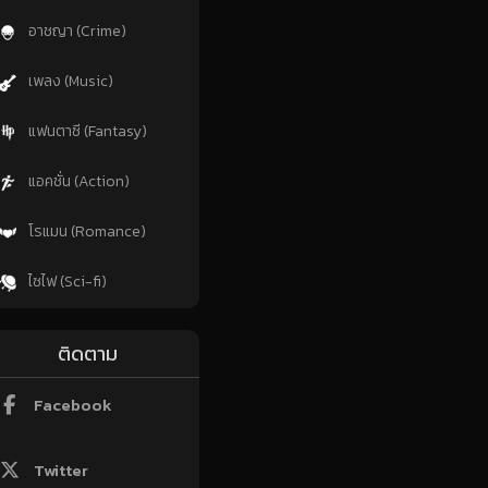
อาชญา (Crime)
เพลง (Music)
แฟนตาซี (Fantasy)
แอคชั่น (Action)
โรแมน (Romance)
ไซไฟ (Sci-fi)
ติดตาม
Facebook
Twitter