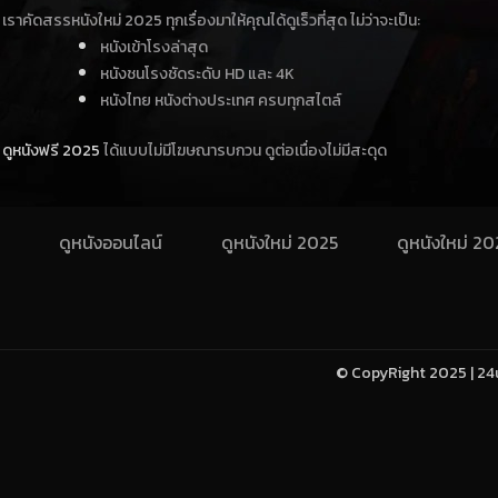
เราคัดสรรหนังใหม่ 2025 ทุกเรื่องมาให้คุณได้ดูเร็วที่สุด ไม่ว่าจะเป็น:
หนังเข้าโรงล่าสุด
หนังชนโรงชัดระดับ HD และ 4K
หนังไทย หนังต่างประเทศ ครบทุกสไตล์
ดูหนังฟรี 2025
ได้แบบไม่มีโฆษณารบกวน ดูต่อเนื่องไม่มีสะดุด
ดูหนังออนไลน์
ดูหนังใหม่ 2025
ดูหนังใหม่ 2
© CopyRight 2025 | 24u-h