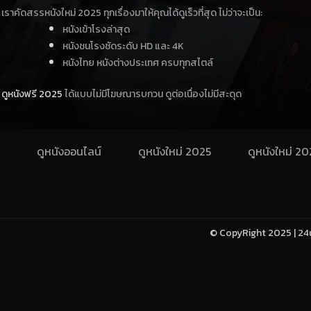
เราคัดสรรหนังใหม่ 2025 ทุกเรื่องมาให้คุณได้ดูเร็วที่สุด ไม่ว่าจะเป็น:
หนังเข้าโรงล่าสุด
หนังชนโรงชัดระดับ HD และ 4K
หนังไทย หนังต่างประเทศ ครบทุกสไตล์
ดูหนังฟรี 2025
ได้แบบไม่มีโฆษณารบกวน ดูต่อเนื่องไม่มีสะดุด
ดูหนังออนไลน์
ดูหนังใหม่ 2025
ดูหนังใหม่ 2
© CopyRight 2025 | 24u-h