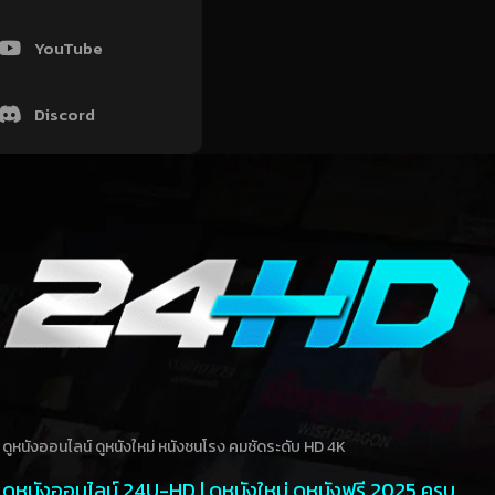
YouTube
Discord
ดูหนังออนไลน์ ดูหนังใหม่ หนังชนโรง คมชัดระดับ HD 4K
ดูหนังออนไลน์ 24U-HD | ดูหนังใหม่ ดูหนังฟรี 2025 ครบ