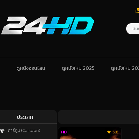
เ
ดูหนังออนไลน์
ดูหนังใหม่ 2025
ดูหนังใหม่ 2
ประเภท
การ์ตูน (Cartoon)
HD
5.6