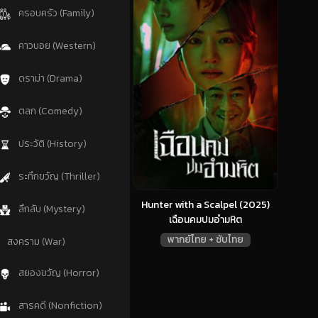
ครอบครัว (Family)
คาวบอย (Western)
ดราม่า (Drama)
ตลก (Comedy)
ประวัติ (History)
ระทึกขวัญ (Thriller)
Hunter with a Scalpel (2025)
ลึกลับ (Mystery)
เฉือนคมปมอำมหิต
พากย์ไทย + ซับไทย
สงคราม (War)
สยองขวัญ (Horror)
สารคดี (Nonfiction)