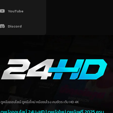
YouTube
Discord
ดูหนังออนไลน์ ดูหนังใหม่ หนังชนโรง คมชัดระดับ HD 4K
ดูหนังออนไลน์ 24U-HD | ดูหนังใหม่ ดูหนังฟรี 2025 ครบ