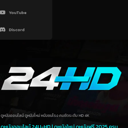
YouTube
Discord
ดูหนังออนไลน์ ดูหนังใหม่ หนังชนโรง คมชัดระดับ HD 4K
ดูหนังออนไลน์ 24U-HD | ดูหนังใหม่ ดูหนังฟรี 2025 ครบ