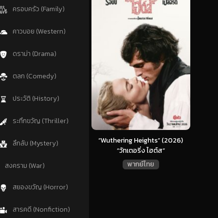
ครอบครัว (Family)
คาวบอย (Western)
ดราม่า (Drama)
ตลก (Comedy)
ประวัติ (History)
ระทึกขวัญ (Thriller)
“Wuthering Heights” (2026)
ลึกลับ (Mystery)
“วัทเตอริ่ง ไฮต์ส”
พากย์ไทย
สงคราม (War)
สยองขวัญ (Horror)
สารคดี (Nonfiction)