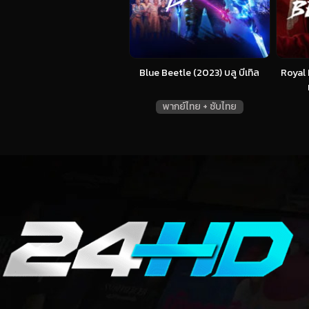
Blue Beetle (2023) บลู บีเทิล
Royal 
พากย์ไทย + ซับไทย