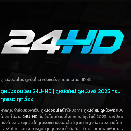
ดูหนังออนไลน์ ดูหนังใหม่ หนังชนโรง คมชัดระดับ HD 4K
ดูหนังออนไลน์ 24U-HD | ดูหนังใหม่ ดูหนังฟรี 2025 ครบ
ทุกแนว ทุกเรื่อง
หากคุณกำลังมองหาเว็บ
ดูหนังออนไลน์
ที่ให้บริการ
ดูหนังใหม่
ดูหนังฟรี
แบบ
ไม่มีค่าใช้จ่าย
24U-HD
คือเว็บไซต์ที่ตอบโจทย์คุณที่สุดในปี 2025 เราอัปเดต
หนังใหม่ล่าสุดทุกวัน ให้คุณรับชมหนังออนไลน์คุณภาพสูงทั้งแบบพากย์ไทย
และซับไทย รองรับการดูบนทุกอุปกรณ์ ทั้งมือถือ แท็บเล็ต และคอมพิวเตอร์