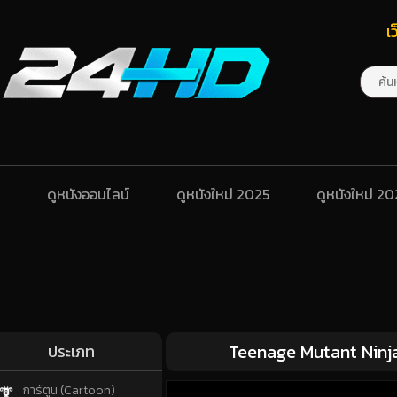
เ
ดูหนังออนไลน์
ดูหนังใหม่ 2025
ดูหนังใหม่ 2
Teenage Mutant Ninja 
ประเภท
การ์ตูน (Cartoon)