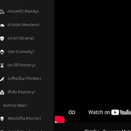
ครอบครัว (Family)
คาวบอย (Western)
ดราม่า (Drama)
ตลก (Comedy)
ประวัติ (History)
ระทึกขวัญ (Thriller)
ลึกลับ (Mystery)
สงคราม (War)
สยองขวัญ (Horror)